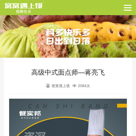
高级中式面点师—蒋亮飞
窝窝遇上馍
2084次